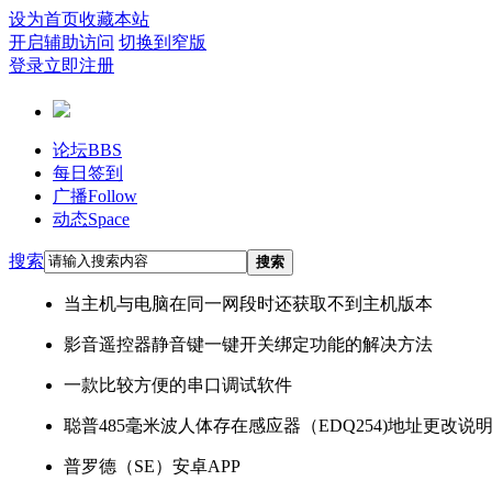
设为首页
收藏本站
开启辅助访问
切换到窄版
登录
立即注册
论坛
BBS
每日签到
广播
Follow
动态
Space
搜索
搜索
当主机与电脑在同一网段时还获取不到主机版本
影音遥控器静音键一键开关绑定功能的解决方法
一款比较方便的串口调试软件
聪普485毫米波人体存在感应器（EDQ254)地址更改说
普罗德（SE）安卓APP