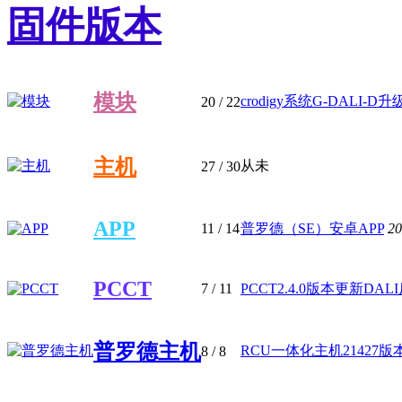
固件版本
模块
crodigy系统G-DALI-D升级包
20
/ 22
主机
从未
27
/ 30
APP
11
/ 14
普罗德（SE）安卓APP
20
PCCT
7
/ 11
PCCT2.4.0版本更新DALI反
普罗德主机
RCU一体化主机21427版
8
/ 8