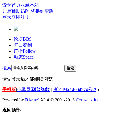
设为首页
收藏本站
开启辅助访问
切换到窄版
登录
立即注册
论坛
BBS
每日签到
广播
Follow
动态
Space
搜索
搜索
请先登录后才能继续浏览
手机版
|
小黑屋
|
聪普智能
(
浙ICP备14004274号-2
)
Powered by
Discuz!
X3.4
© 2001-2013
Comsenz Inc.
返回顶部