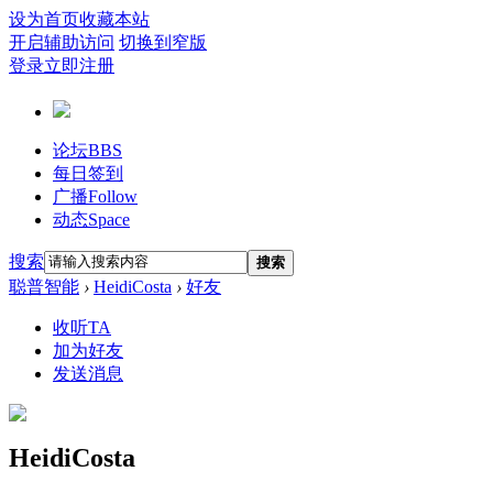
设为首页
收藏本站
开启辅助访问
切换到窄版
登录
立即注册
论坛
BBS
每日签到
广播
Follow
动态
Space
搜索
搜索
聪普智能
›
HeidiCosta
›
好友
收听TA
加为好友
发送消息
HeidiCosta