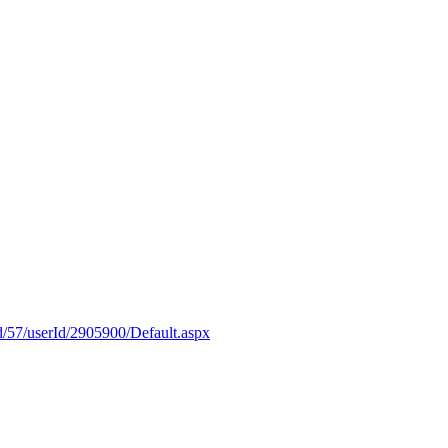
d/57/userId/2905900/Default.aspx