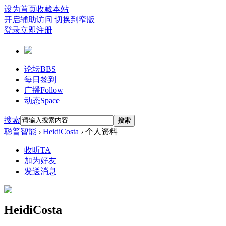
设为首页
收藏本站
开启辅助访问
切换到窄版
登录
立即注册
论坛
BBS
每日签到
广播
Follow
动态
Space
搜索
搜索
聪普智能
›
HeidiCosta
›
个人资料
收听TA
加为好友
发送消息
HeidiCosta