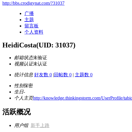
http://bbs.crodigynat.com/?31037
广播
主题
留言板
个人资料
HeidiCosta
(UID: 31037)
邮箱状态
未验证
视频认证
未认证
统计信息
好友数 0
|
回帖数 0
|
主题数 0
性别
保密
生日
-
个人主页
http://knowledge.thinkingstorm.com/UserProfile/tabi
活跃概况
用户组
新手上路