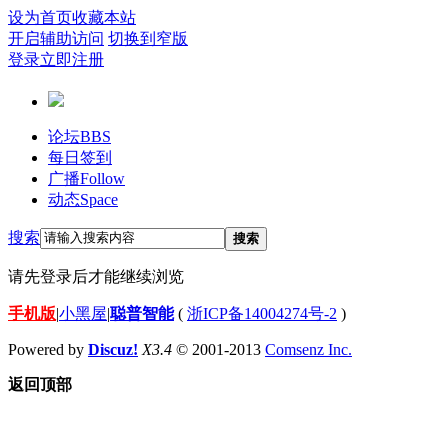
设为首页
收藏本站
开启辅助访问
切换到窄版
登录
立即注册
论坛
BBS
每日签到
广播
Follow
动态
Space
搜索
搜索
请先登录后才能继续浏览
手机版
|
小黑屋
|
聪普智能
(
浙ICP备14004274号-2
)
Powered by
Discuz!
X3.4
© 2001-2013
Comsenz Inc.
返回顶部