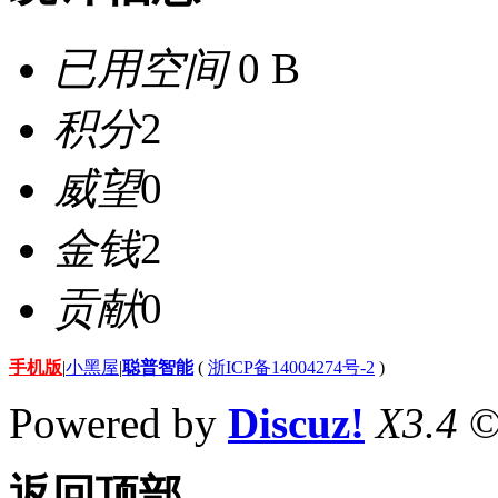
已用空间
0 B
积分
2
威望
0
金钱
2
贡献
0
手机版
|
小黑屋
|
聪普智能
(
浙ICP备14004274号-2
)
Powered by
Discuz!
X3.4
©
返回顶部