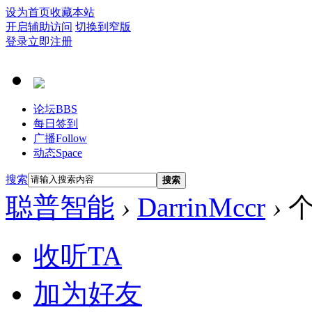
设为首页
收藏本站
开启辅助访问
切换到窄版
登录
立即注册
论坛
BBS
每日签到
广播
Follow
动态
Space
搜索
搜索
聪普智能
›
DarrinMccr
›
个
收听TA
加为好友