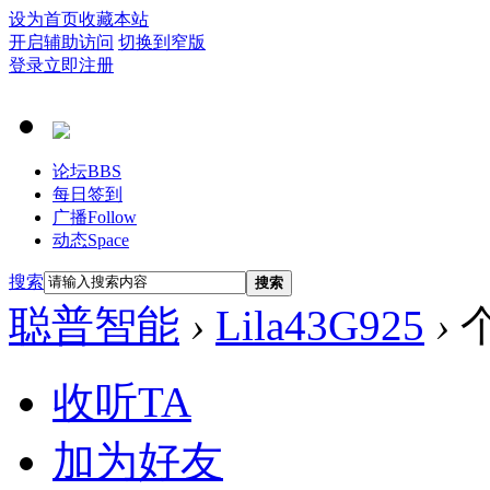
设为首页
收藏本站
开启辅助访问
切换到窄版
登录
立即注册
论坛
BBS
每日签到
广播
Follow
动态
Space
搜索
搜索
聪普智能
›
Lila43G925
›
收听TA
加为好友