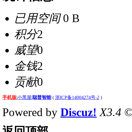
已用空间
0 B
积分
2
威望
0
金钱
2
贡献
0
手机版
|
小黑屋
|
聪普智能
(
浙ICP备14004274号-2
)
Powered by
Discuz!
X3.4
©
返回顶部