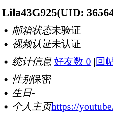
Lila43G925
(UID: 36564
邮箱状态
未验证
视频认证
未认证
统计信息
好友数 0
|
回帖
性别
保密
生日
-
个人主页
https://youtu