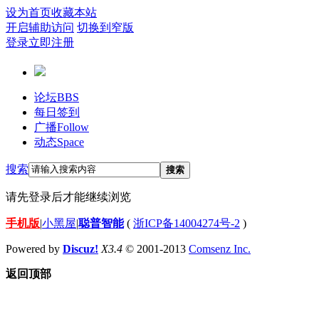
设为首页
收藏本站
开启辅助访问
切换到窄版
登录
立即注册
论坛
BBS
每日签到
广播
Follow
动态
Space
搜索
搜索
请先登录后才能继续浏览
手机版
|
小黑屋
|
聪普智能
(
浙ICP备14004274号-2
)
Powered by
Discuz!
X3.4
© 2001-2013
Comsenz Inc.
返回顶部