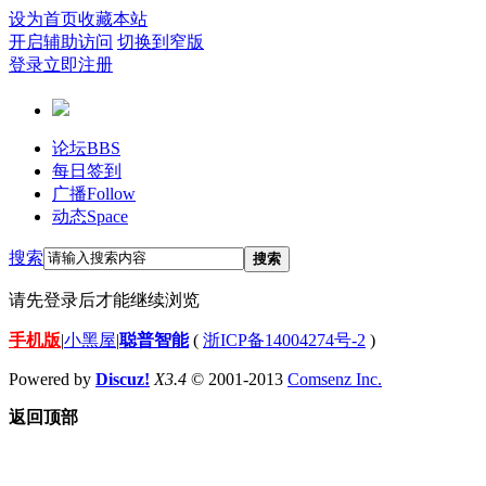
设为首页
收藏本站
开启辅助访问
切换到窄版
登录
立即注册
论坛
BBS
每日签到
广播
Follow
动态
Space
搜索
搜索
请先登录后才能继续浏览
手机版
|
小黑屋
|
聪普智能
(
浙ICP备14004274号-2
)
Powered by
Discuz!
X3.4
© 2001-2013
Comsenz Inc.
返回顶部