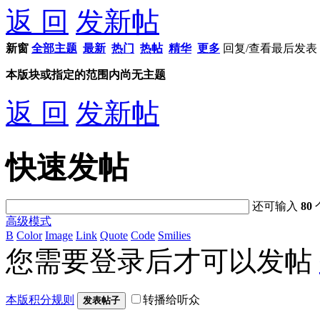
返 回
发新帖
新窗
全部主题
最新
热门
热帖
精华
更多
回复/查看
最后发表
本版块或指定的范围内尚无主题
返 回
发新帖
快速发帖
还可输入
80
高级模式
B
Color
Image
Link
Quote
Code
Smilies
您需要登录后才可以发帖
本版积分规则
转播给听众
发表帖子