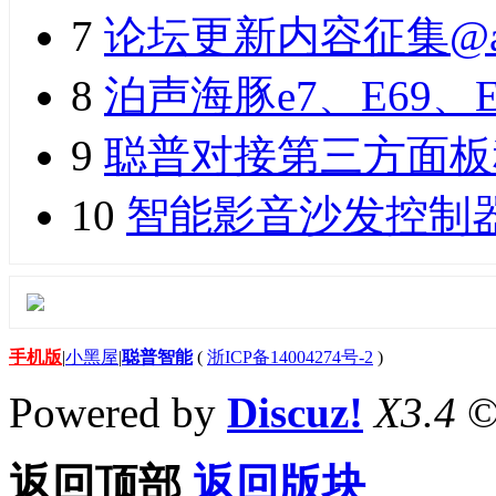
7
论坛更新内容征集@a
8
泊声海豚e7、E69、
9
聪普对接第三方面板
10
智能影音沙发控制
手机版
|
小黑屋
|
聪普智能
(
浙ICP备14004274号-2
)
Powered by
Discuz!
X3.4
©
返回顶部
返回版块