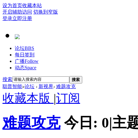
设为首页
收藏本站
开启辅助访问
切换到窄版
登录
立即注册
论坛
BBS
每日签到
广播
Follow
动态
Space
搜索
搜索
聪普智能
»
论坛
›
新视界
›
难题攻克
收藏本版
|
订阅
难题攻克
今日:
0
|
主题