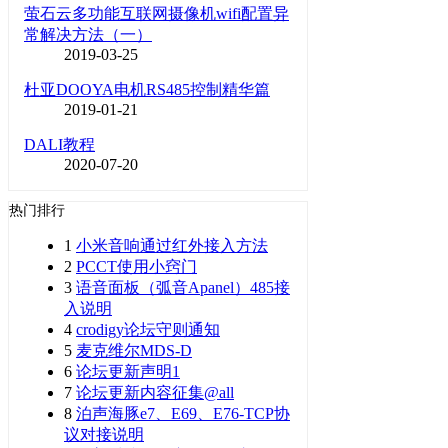
萤石云多功能互联网摄像机wifi配置异
常解决方法（一）
2019-03-25
杜亚DOOYA电机RS485控制精华篇
2019-01-21
DALI教程
2020-07-20
热门排行
1
小米音响通过红外接入方法
2
PCCT使用小窍门
3
语音面板（弧音Apanel）485接
入说明
4
crodigy论坛守则通知
5
麦克维尔MDS-D
6
论坛更新声明1
7
论坛更新内容征集@all
8
泊声海豚e7、E69、E76-TCP协
议对接说明