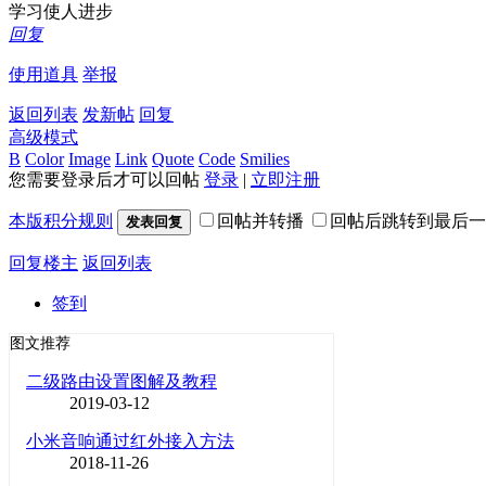
学习使人进步
回复
使用道具
举报
返回列表
发新帖
回复
高级模式
B
Color
Image
Link
Quote
Code
Smilies
您需要登录后才可以回帖
登录
|
立即注册
本版积分规则
回帖并转播
回帖后跳转到最后一
发表回复
回复楼主
返回列表
签到
图文推荐
二级路由设置图解及教程
2019-03-12
小米音响通过红外接入方法
2018-11-26