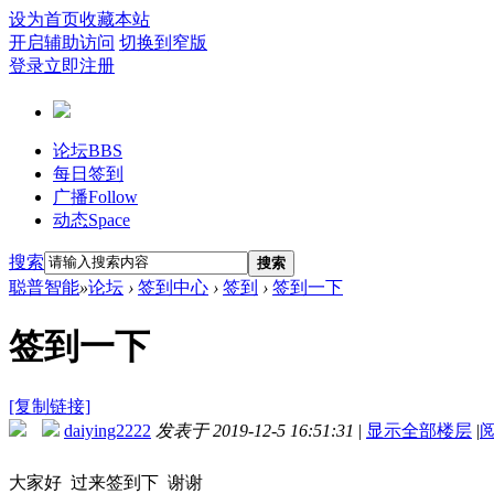
设为首页
收藏本站
开启辅助访问
切换到窄版
登录
立即注册
论坛
BBS
每日签到
广播
Follow
动态
Space
搜索
搜索
聪普智能
»
论坛
›
签到中心
›
签到
›
签到一下
签到一下
[复制链接]
daiying2222
发表于 2019-12-5 16:51:31
|
显示全部楼层
|
大家好 过来签到下 谢谢