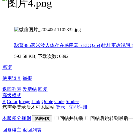
聪普485毫米波人体存在感应器（EDQ254)地址更改说明.p
593.58 KB, 下载次数: 6892
回复
使用道具
举报
返回列表
发新帖
回复
高级模式
B
Color
Image
Link
Quote
Code
Smilies
您需要登录后才可以回帖
登录
|
立即注册
本版积分规则
回帖并转播
回帖后跳转到最后一
发表回复
回复楼主
返回列表