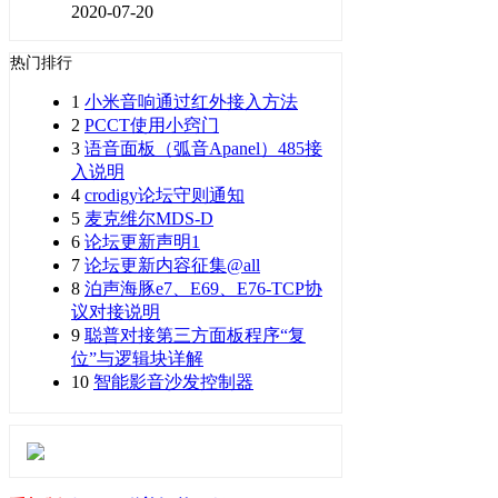
2020-07-20
热门排行
1
小米音响通过红外接入方法
2
PCCT使用小窍门
3
语音面板（弧音Apanel）485接
入说明
4
crodigy论坛守则通知
5
麦克维尔MDS-D
6
论坛更新声明1
7
论坛更新内容征集@all
8
泊声海豚e7、E69、E76-TCP协
议对接说明
9
聪普对接第三方面板程序“复
位”与逻辑块详解
10
智能影音沙发控制器