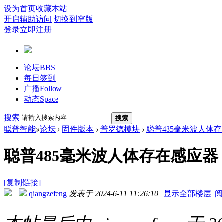
设为首页
收藏本站
开启辅助访问
切换到窄版
登录
立即注册
论坛
BBS
每日签到
广播
Follow
动态
Space
搜索
搜索
聪普智能
»
论坛
›
固件版本
›
普罗德模块
›
聪普485毫米波人体存在
聪普485毫米波人体存在感应器（
[复制链接]
qiangzefeng
发表于 2024-6-11 11:26:10
|
显示全部楼层
|