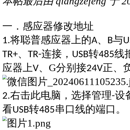
本帖最后由 qiangzefeng 于 20
一．感应器修改地址
将聪普感应器上的
、
与
1.
A
B
U
、
连接，
转
线
TR+
TR-
USB
485
应器上
、
G分别
接
正
、
V
24V
右击此电脑，选择管理
设
2.
-
看
转
串口线的端口。
USB
485