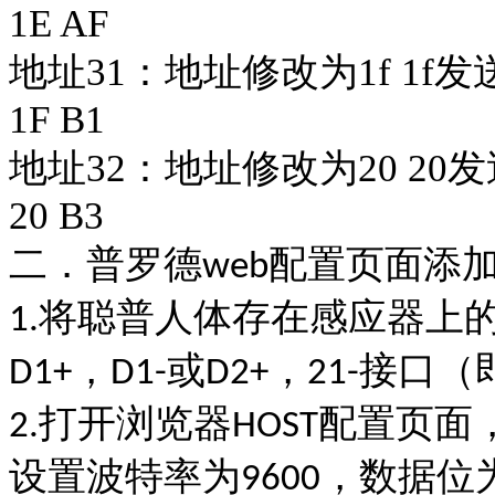
1E AF
地址31：
地址修改为
1f 1f发送
1F B1
地址32：
地址修
改为
20 20发
20 B3
二．普罗德
配置页面添
web
将聪普人体存在感应器上
1.
，
或
，
接口（
D1+
D1-
D2+
21-
打开浏览器
配置页面
2.
HOST
设置波特率为
，数据位
9600