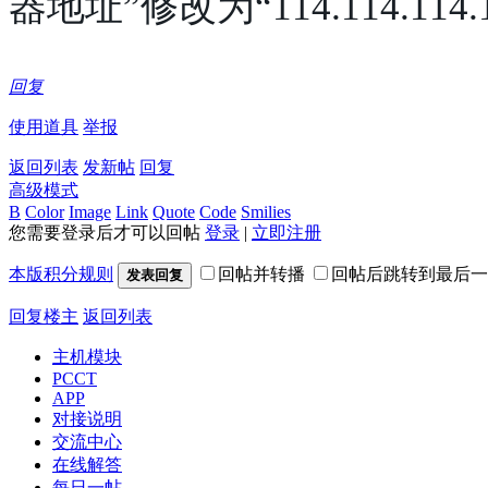
器地址”修改为“114.114.114
回复
使用道具
举报
返回列表
发新帖
回复
高级模式
B
Color
Image
Link
Quote
Code
Smilies
您需要登录后才可以回帖
登录
|
立即注册
本版积分规则
回帖并转播
回帖后跳转到最后一
发表回复
回复楼主
返回列表
主机模块
PCCT
APP
对接说明
交流中心
在线解答
每日一帖