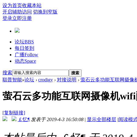
设为首页
收藏本站
开启辅助访问
切换到窄版
登录
立即注册
论坛
BBS
每日签到
广播
Follow
动态
Space
搜索
搜索
聪普智能
»
论坛
›
crodigy
›
对接说明
›
萤石云多功能互联网摄像机wi
萤石云多功能互联网摄像机wif
[复制链接]
￡忆¶
发表于 2019-4-3 16:50:08
|
显示全部楼层
|
阅读模