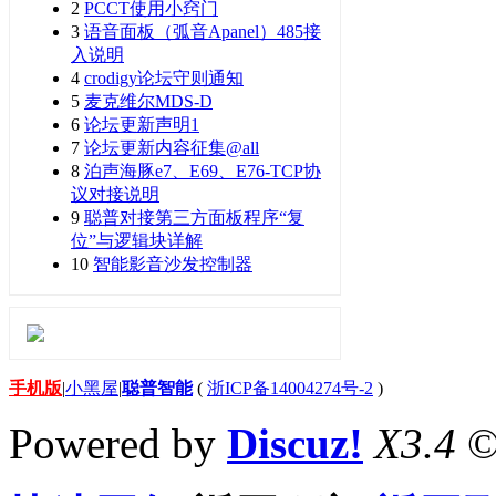
2
PCCT使用小窍门
3
语音面板（弧音Apanel）485接
入说明
4
crodigy论坛守则通知
5
麦克维尔MDS-D
6
论坛更新声明1
7
论坛更新内容征集@all
8
泊声海豚e7、E69、E76-TCP协
议对接说明
9
聪普对接第三方面板程序“复
位”与逻辑块详解
10
智能影音沙发控制器
手机版
|
小黑屋
|
聪普智能
(
浙ICP备14004274号-2
)
Powered by
Discuz!
X3.4
©