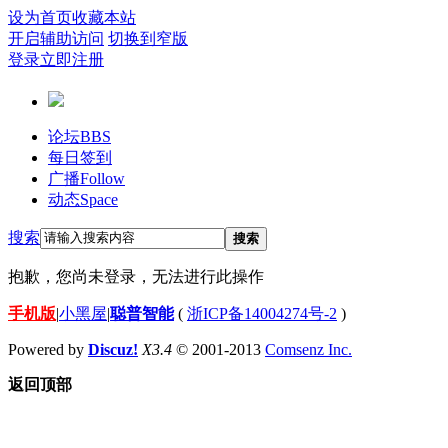
设为首页
收藏本站
开启辅助访问
切换到窄版
登录
立即注册
论坛
BBS
每日签到
广播
Follow
动态
Space
搜索
搜索
抱歉，您尚未登录，无法进行此操作
手机版
|
小黑屋
|
聪普智能
(
浙ICP备14004274号-2
)
Powered by
Discuz!
X3.4
© 2001-2013
Comsenz Inc.
返回顶部