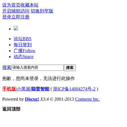
设为首页
收藏本站
开启辅助访问
切换到窄版
登录
立即注册
论坛
BBS
每日签到
广播
Follow
动态
Space
搜索
搜索
抱歉，您尚未登录，无法进行此操作
手机版
|
小黑屋
|
聪普智能
(
浙ICP备14004274号-2
)
Powered by
Discuz!
X3.4
© 2001-2013
Comsenz Inc.
返回顶部