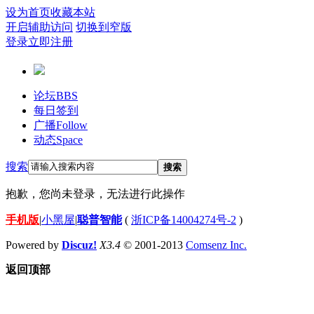
设为首页
收藏本站
开启辅助访问
切换到窄版
登录
立即注册
论坛
BBS
每日签到
广播
Follow
动态
Space
搜索
搜索
抱歉，您尚未登录，无法进行此操作
手机版
|
小黑屋
|
聪普智能
(
浙ICP备14004274号-2
)
Powered by
Discuz!
X3.4
© 2001-2013
Comsenz Inc.
返回顶部