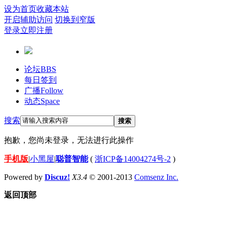
设为首页
收藏本站
开启辅助访问
切换到窄版
登录
立即注册
论坛
BBS
每日签到
广播
Follow
动态
Space
搜索
搜索
抱歉，您尚未登录，无法进行此操作
手机版
|
小黑屋
|
聪普智能
(
浙ICP备14004274号-2
)
Powered by
Discuz!
X3.4
© 2001-2013
Comsenz Inc.
返回顶部