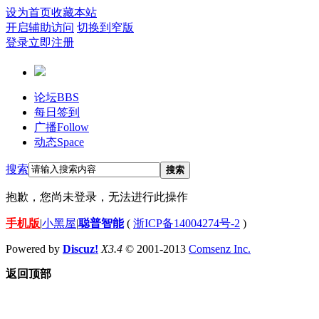
设为首页
收藏本站
开启辅助访问
切换到窄版
登录
立即注册
论坛
BBS
每日签到
广播
Follow
动态
Space
搜索
搜索
抱歉，您尚未登录，无法进行此操作
手机版
|
小黑屋
|
聪普智能
(
浙ICP备14004274号-2
)
Powered by
Discuz!
X3.4
© 2001-2013
Comsenz Inc.
返回顶部