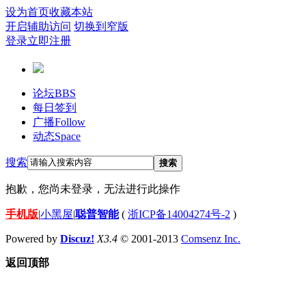
设为首页
收藏本站
开启辅助访问
切换到窄版
登录
立即注册
论坛
BBS
每日签到
广播
Follow
动态
Space
搜索
搜索
抱歉，您尚未登录，无法进行此操作
手机版
|
小黑屋
|
聪普智能
(
浙ICP备14004274号-2
)
Powered by
Discuz!
X3.4
© 2001-2013
Comsenz Inc.
返回顶部