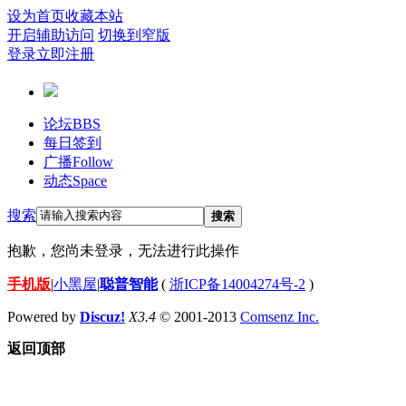
设为首页
收藏本站
开启辅助访问
切换到窄版
登录
立即注册
论坛
BBS
每日签到
广播
Follow
动态
Space
搜索
搜索
抱歉，您尚未登录，无法进行此操作
手机版
|
小黑屋
|
聪普智能
(
浙ICP备14004274号-2
)
Powered by
Discuz!
X3.4
© 2001-2013
Comsenz Inc.
返回顶部