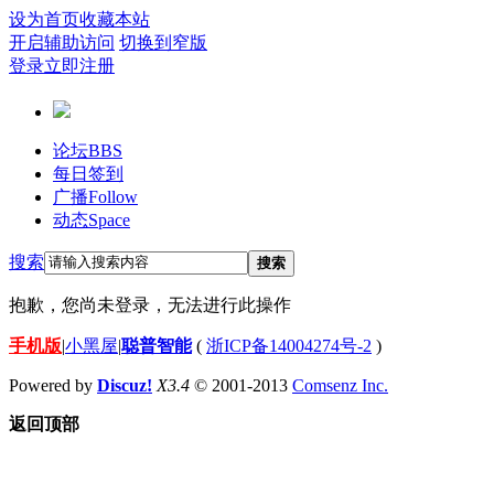
设为首页
收藏本站
开启辅助访问
切换到窄版
登录
立即注册
论坛
BBS
每日签到
广播
Follow
动态
Space
搜索
搜索
抱歉，您尚未登录，无法进行此操作
手机版
|
小黑屋
|
聪普智能
(
浙ICP备14004274号-2
)
Powered by
Discuz!
X3.4
© 2001-2013
Comsenz Inc.
返回顶部