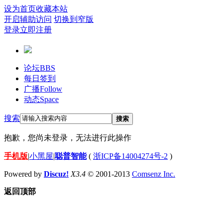
设为首页
收藏本站
开启辅助访问
切换到窄版
登录
立即注册
论坛
BBS
每日签到
广播
Follow
动态
Space
搜索
搜索
抱歉，您尚未登录，无法进行此操作
手机版
|
小黑屋
|
聪普智能
(
浙ICP备14004274号-2
)
Powered by
Discuz!
X3.4
© 2001-2013
Comsenz Inc.
返回顶部