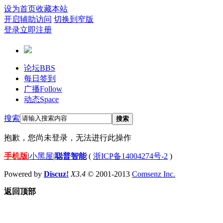
设为首页
收藏本站
开启辅助访问
切换到窄版
登录
立即注册
论坛
BBS
每日签到
广播
Follow
动态
Space
搜索
搜索
抱歉，您尚未登录，无法进行此操作
手机版
|
小黑屋
|
聪普智能
(
浙ICP备14004274号-2
)
Powered by
Discuz!
X3.4
© 2001-2013
Comsenz Inc.
返回顶部