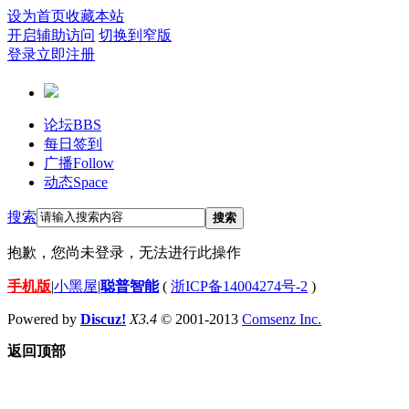
设为首页
收藏本站
开启辅助访问
切换到窄版
登录
立即注册
论坛
BBS
每日签到
广播
Follow
动态
Space
搜索
搜索
抱歉，您尚未登录，无法进行此操作
手机版
|
小黑屋
|
聪普智能
(
浙ICP备14004274号-2
)
Powered by
Discuz!
X3.4
© 2001-2013
Comsenz Inc.
返回顶部