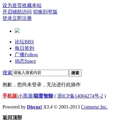
设为首页
收藏本站
开启辅助访问
切换到窄版
登录
立即注册
论坛
BBS
每日签到
广播
Follow
动态
Space
搜索
搜索
抱歉，您尚未登录，无法进行此操作
手机版
|
小黑屋
|
聪普智能
(
浙ICP备14004274号-2
)
Powered by
Discuz!
X3.4
© 2001-2013
Comsenz Inc.
返回顶部