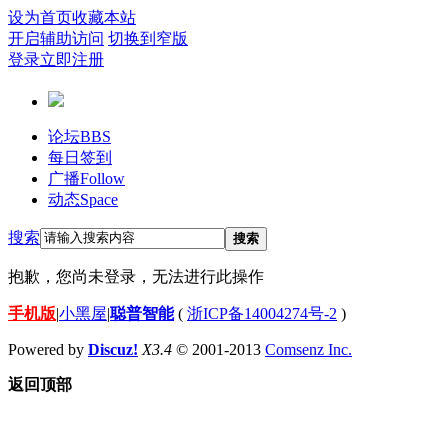
设为首页
收藏本站
开启辅助访问
切换到窄版
登录
立即注册
论坛
BBS
每日签到
广播
Follow
动态
Space
搜索
搜索
抱歉，您尚未登录，无法进行此操作
手机版
|
小黑屋
|
聪普智能
(
浙ICP备14004274号-2
)
Powered by
Discuz!
X3.4
© 2001-2013
Comsenz Inc.
返回顶部