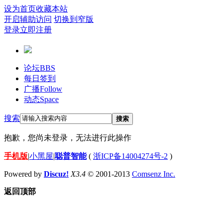
设为首页
收藏本站
开启辅助访问
切换到窄版
登录
立即注册
论坛
BBS
每日签到
广播
Follow
动态
Space
搜索
搜索
抱歉，您尚未登录，无法进行此操作
手机版
|
小黑屋
|
聪普智能
(
浙ICP备14004274号-2
)
Powered by
Discuz!
X3.4
© 2001-2013
Comsenz Inc.
返回顶部