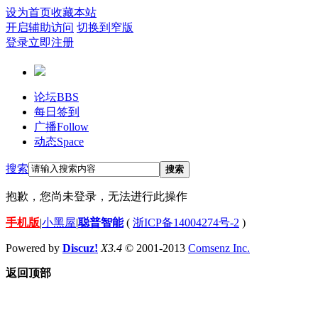
设为首页
收藏本站
开启辅助访问
切换到窄版
登录
立即注册
论坛
BBS
每日签到
广播
Follow
动态
Space
搜索
搜索
抱歉，您尚未登录，无法进行此操作
手机版
|
小黑屋
|
聪普智能
(
浙ICP备14004274号-2
)
Powered by
Discuz!
X3.4
© 2001-2013
Comsenz Inc.
返回顶部