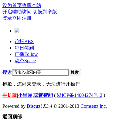
设为首页
收藏本站
开启辅助访问
切换到窄版
登录
立即注册
论坛
BBS
每日签到
广播
Follow
动态
Space
搜索
搜索
抱歉，您尚未登录，无法进行此操作
手机版
|
小黑屋
|
聪普智能
(
浙ICP备14004274号-2
)
Powered by
Discuz!
X3.4
© 2001-2013
Comsenz Inc.
返回顶部