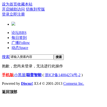
设为首页
收藏本站
开启辅助访问
切换到窄版
登录
立即注册
论坛
BBS
每日签到
广播
Follow
动态
Space
搜索
搜索
抱歉，您尚未登录，无法进行此操作
手机版
|
小黑屋
|
聪普智能
(
浙ICP备14004274号-2
)
Powered by
Discuz!
X3.4
© 2001-2013
Comsenz Inc.
返回顶部