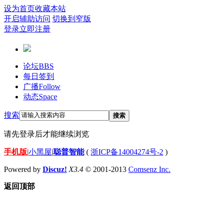
设为首页
收藏本站
开启辅助访问
切换到窄版
登录
立即注册
论坛
BBS
每日签到
广播
Follow
动态
Space
搜索
搜索
请先登录后才能继续浏览
手机版
|
小黑屋
|
聪普智能
(
浙ICP备14004274号-2
)
Powered by
Discuz!
X3.4
© 2001-2013
Comsenz Inc.
返回顶部