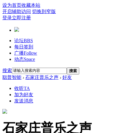
设为首页
收藏本站
开启辅助访问
切换到窄版
登录
立即注册
论坛
BBS
每日签到
广播
Follow
动态
Space
搜索
搜索
聪普智能
›
石家庄普乐之声
›
好友
收听TA
加为好友
发送消息
石家庄普乐之声