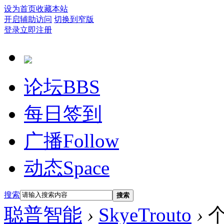
设为首页
收藏本站
开启辅助访问
切换到窄版
登录
立即注册
论坛
BBS
每日签到
广播
Follow
动态
Space
搜索
搜索
聪普智能
›
SkyeTrouto
›
个