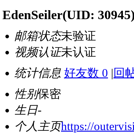
EdenSeiler
(UID: 30945
邮箱状态
未验证
视频认证
未认证
统计信息
好友数 0
|
回帖
性别
保密
生日
-
个人主页
https://outervi