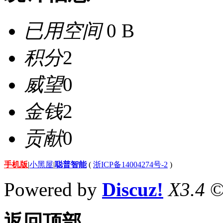
已用空间
0 B
积分
2
威望
0
金钱
2
贡献
0
手机版
|
小黑屋
|
聪普智能
(
浙ICP备14004274号-2
)
Powered by
Discuz!
X3.4
©
返回顶部