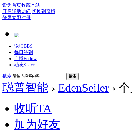
设为首页
收藏本站
开启辅助访问
切换到窄版
登录
立即注册
论坛
BBS
每日签到
广播
Follow
动态
Space
搜索
搜索
聪普智能
›
EdenSeiler
›
个
收听TA
加为好友