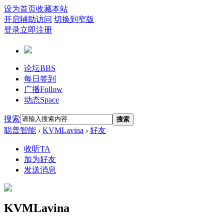
设为首页
收藏本站
开启辅助访问
切换到窄版
登录
立即注册
论坛
BBS
每日签到
广播
Follow
动态
Space
搜索
搜索
聪普智能
›
KVMLavina
›
好友
收听TA
加为好友
发送消息
KVMLavina