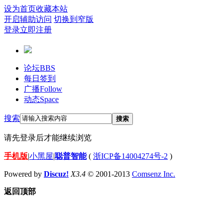
设为首页
收藏本站
开启辅助访问
切换到窄版
登录
立即注册
论坛
BBS
每日签到
广播
Follow
动态
Space
搜索
搜索
请先登录后才能继续浏览
手机版
|
小黑屋
|
聪普智能
(
浙ICP备14004274号-2
)
Powered by
Discuz!
X3.4
© 2001-2013
Comsenz Inc.
返回顶部