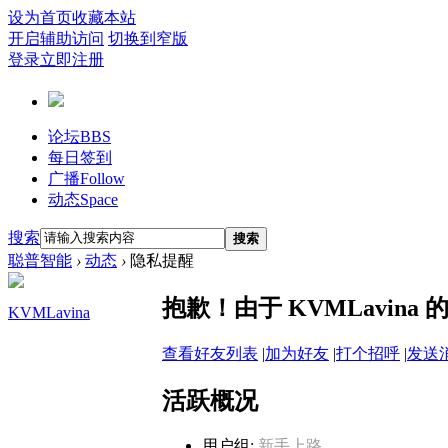
设为首页
收藏本站
开启辅助访问
切换到窄版
登录
立即注册
论坛
BBS
每日签到
广播
Follow
动态
Space
搜索
搜索
聪普智能
›
动态
›
隐私提醒
抱歉！由于 KVMLavin
KVMLavina
查看好友列表
|
加为好友
|
打个招呼
|
发送
活跃概况
用户组:
新手上路