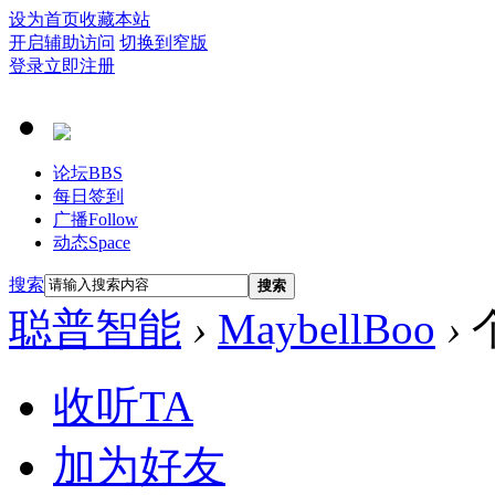
设为首页
收藏本站
开启辅助访问
切换到窄版
登录
立即注册
论坛
BBS
每日签到
广播
Follow
动态
Space
搜索
搜索
聪普智能
›
MaybellBoo
›
收听TA
加为好友