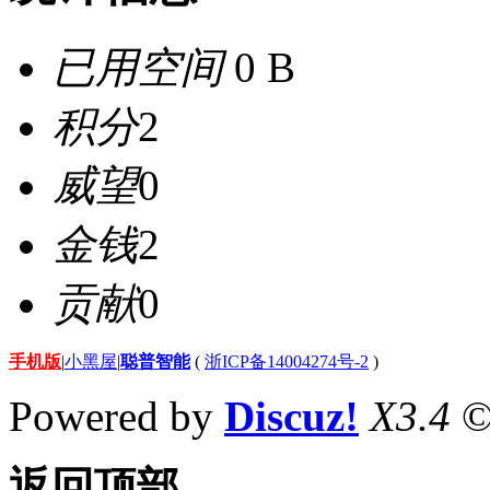
已用空间
0 B
积分
2
威望
0
金钱
2
贡献
0
手机版
|
小黑屋
|
聪普智能
(
浙ICP备14004274号-2
)
Powered by
Discuz!
X3.4
©
返回顶部