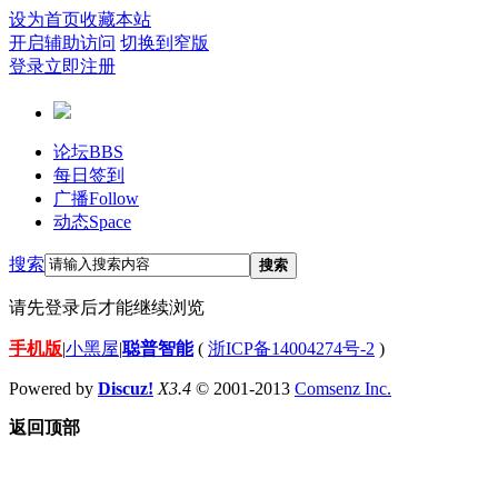
设为首页
收藏本站
开启辅助访问
切换到窄版
登录
立即注册
论坛
BBS
每日签到
广播
Follow
动态
Space
搜索
搜索
请先登录后才能继续浏览
手机版
|
小黑屋
|
聪普智能
(
浙ICP备14004274号-2
)
Powered by
Discuz!
X3.4
© 2001-2013
Comsenz Inc.
返回顶部