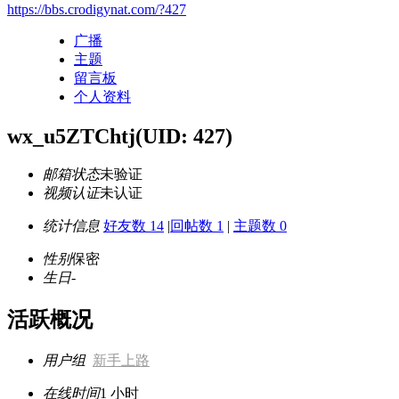
https://bbs.crodigynat.com/?427
广播
主题
留言板
个人资料
wx_u5ZTChtj
(UID: 427)
邮箱状态
未验证
视频认证
未认证
统计信息
好友数 14
|
回帖数 1
|
主题数 0
性别
保密
生日
-
活跃概况
用户组
新手上路
在线时间
1 小时