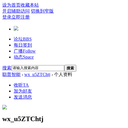
设为首页
收藏本站
开启辅助访问
切换到窄版
登录
立即注册
论坛
BBS
每日签到
广播
Follow
动态
Space
搜索
搜索
聪普智能
›
wx_u5ZTChtj
›
个人资料
收听TA
加为好友
发送消息
wx_u5ZTChtj