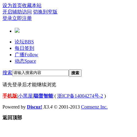
设为首页
收藏本站
开启辅助访问
切换到窄版
登录
立即注册
论坛
BBS
每日签到
广播
Follow
动态
Space
搜索
搜索
请先登录后才能继续浏览
手机版
|
小黑屋
|
聪普智能
(
浙ICP备14004274号-2
)
Powered by
Discuz!
X3.4
© 2001-2013
Comsenz Inc.
返回顶部