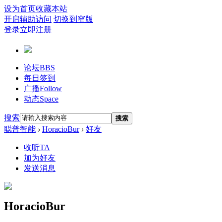
设为首页
收藏本站
开启辅助访问
切换到窄版
登录
立即注册
论坛
BBS
每日签到
广播
Follow
动态
Space
搜索
搜索
聪普智能
›
HoracioBur
›
好友
收听TA
加为好友
发送消息
HoracioBur