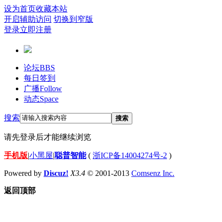
设为首页
收藏本站
开启辅助访问
切换到窄版
登录
立即注册
论坛
BBS
每日签到
广播
Follow
动态
Space
搜索
搜索
请先登录后才能继续浏览
手机版
|
小黑屋
|
聪普智能
(
浙ICP备14004274号-2
)
Powered by
Discuz!
X3.4
© 2001-2013
Comsenz Inc.
返回顶部