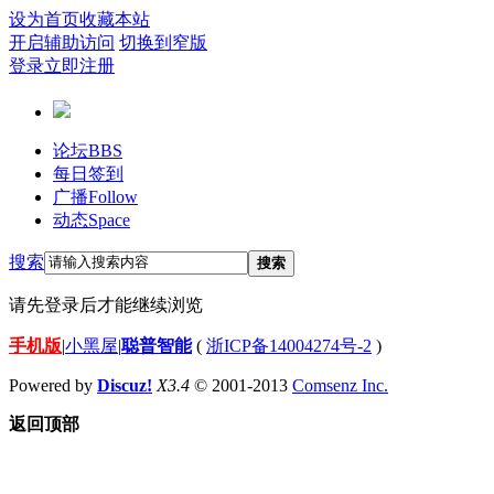
设为首页
收藏本站
开启辅助访问
切换到窄版
登录
立即注册
论坛
BBS
每日签到
广播
Follow
动态
Space
搜索
搜索
请先登录后才能继续浏览
手机版
|
小黑屋
|
聪普智能
(
浙ICP备14004274号-2
)
Powered by
Discuz!
X3.4
© 2001-2013
Comsenz Inc.
返回顶部