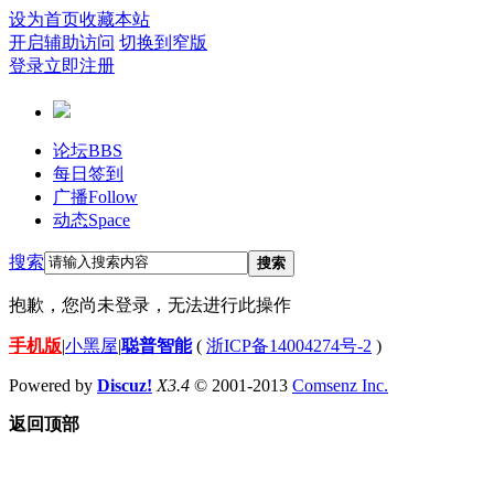
设为首页
收藏本站
开启辅助访问
切换到窄版
登录
立即注册
论坛
BBS
每日签到
广播
Follow
动态
Space
搜索
搜索
抱歉，您尚未登录，无法进行此操作
手机版
|
小黑屋
|
聪普智能
(
浙ICP备14004274号-2
)
Powered by
Discuz!
X3.4
© 2001-2013
Comsenz Inc.
返回顶部