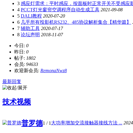
3
感应灯需求：平时感应，按面板时正常开关不受感应
4
PCCT灯光窗帘空调程序自动生成工具
2021-09-08
5
DALI教程
2020-07-20
6
几乎所有投影机RS232、485协议解析集合【精华篇】
7
辅助工具
2020-07-17
8
论坛声明
2018-11-07
今日:
0
昨日:
0
帖子:
1802
会员:
94633
欢迎新会员:
RemonaNwz8
最新回复
技术视频
普罗德
大功率增加交流接触器接线方法 ...
2024
1
/ 1