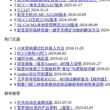
3
RCU一体化主机21427版本
2025-01-17
4
V2.3.07
2024-11-11
5
影音主机SE-MC-A21280版本
2024-10-09
6
SE-C1-D主机21392版本
2024-10-09
7
SE-GW-MA本地管理网关20330版本
2024-09-09
8
影音遥控器静音键一键开关绑定功能的解决方法
2024-
热门主题
1
小米音响通过红外接入方法
2018-11-26
2
PCCT使用小窍门
2019-04-03
3
编写示例—感应器
2019-02-22
4
语音面板（弧音Apanel）485接入说明
2019-01-27
5
聪普对接第三方面板程序“复位”与逻辑块详解
2019-02
6
crodigy论坛守则通知
2019-03-06
7
几乎所有投影机RS232、485协议解析集合【精华篇】
8
耶鲁门锁三种发射模块的协议解析和样例简单说明
20
精华推荐
1
灯光自动生成测试版
2021-07-31
2
普罗德SE系列产品资料 （最新）
2023-05-05