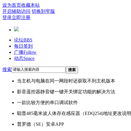
设为首页
收藏本站
开启辅助访问
切换到窄版
登录
立即注册
论坛
BBS
每日签到
广播
Follow
动态
Space
搜索
搜索
当主机与电脑在同一网段时还获取不到主机版本
影音遥控器静音键一键开关绑定功能的解决方法
一款比较方便的串口调试软件
聪普485毫米波人体存在感应器（EDQ254)地址更改说
普罗德（SE）安卓APP