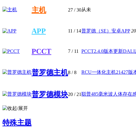
主机
从未
27
/ 30
APP
11
/ 14
普罗德（SE）安卓APP
20
PCCT
7
/ 11
PCCT2.4.0版本更新DALI反
普罗德主机
RCU一体化主机21427版
8
/ 8
普罗德模块
聪普485毫米波人体存在感应
20
/ 21
特殊主题