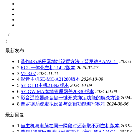
〈
〉
最新发布
1
造作485感应器地址设置方法（普罗德AA/AC）
2025-
2
RCU一体化主机21427版本
2025-01-17
3
V2.3.07
2024-11-11
4
影音主机SE-MC-A21280版本
2024-10-09
5
SE-C1-D主机21392版本
2024-10-09
6
SE-GW-MA本地管理网关20330版本
2024-09-09
7
影音遥控器静音键一键开关绑定功能的解决方法
2024-
8
普罗德系统虚拟设备与逻辑功能编写教程
2024-08-06
最新回复
1
当主机与电脑在同一网段时还获取不到主机版本
2019-
2
造作485感应器地址设置方法（普罗德AA/AC）
2025-