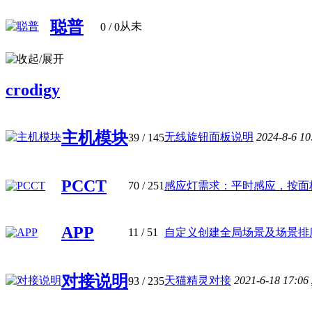
聪普
从未
0
/ 0
crodigy
主机模块
无线旋钮面板说明
2024-8-6 1
39
/ 145
PCCT
70
/ 251
感应灯需求：平时感应，按面板时
APP
11
/ 51
自定义创建全局场景及场景排序 
对接说明
天猫精灵对接
2021-6-18 17:06
93
/ 235