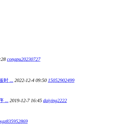
0:28
congpu20230727
 ...
2022-12-4 09:50
15052902499
...
2019-12-7 16:45
daiying2222
xgz835952869