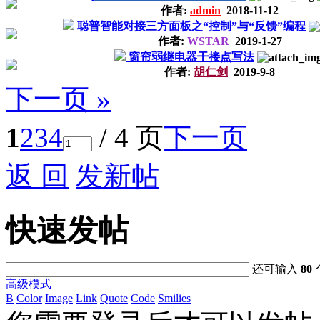
作者:
admin
2018-11-12
聪普智能对接三方面板之“控制”与“反馈”编程
作者:
WSTAR
2019-1-27
窗帘弱继电器干接点写法
作者:
胡仁剑
2019-9-8
下一页 »
1
2
3
4
/ 4 页
下一页
返 回
发新帖
快速发帖
还可输入
80
高级模式
B
Color
Image
Link
Quote
Code
Smilies