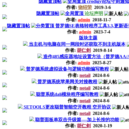
隐藏置顶帖
crodigy论坛守则通
作者:
饶绍荣
2019-3-6
隐藏置顶帖
论坛声明
作者:
admin
2018-11-7
隐藏置顶帖
普罗德SE表格转程序工具3.3,更新
作者:
admin
2023-7-4
版块主题
当主机与电脑在同一网段时还获取不到主机版本
作者:
胡仁剑
2019-8-14
造作485感应器地址设置方法（普罗德AA/
作者:
admin
2025-8-27
普罗德系统虚拟设备与逻辑功能编写教程
作者:
notail
2024-8-6
普罗德系统苹果网关对接教程
作者:
notail
2024-8-6
聪普系统dali模块程序编写教程
作者:
notail
2024-8-6
SETOOLS更改聪普智能空开教程 空开协议
作者:
notail
2024-8-6
聪普面板单双击升级篇----加上长按的功能
作者:
胡仁剑
2020-1-19