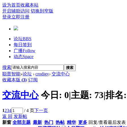
设为首页
收藏本站
开启辅助访问
切换到窄版
登录
立即注册
论坛
BBS
每日签到
广播
Follow
动态
Space
搜索
搜索
聪普智能
»
论坛
›
crodigy
›
交流中心
收藏本版
(
3
)
|
订阅
交流中心
今日:
0
|
主题:
73
|
排名
1
2
3
4
/ 4 页
下一页
返 回
发新帖
新窗
全部主题
最新
热门
热帖
精华
更多
回复/查看
最后发表