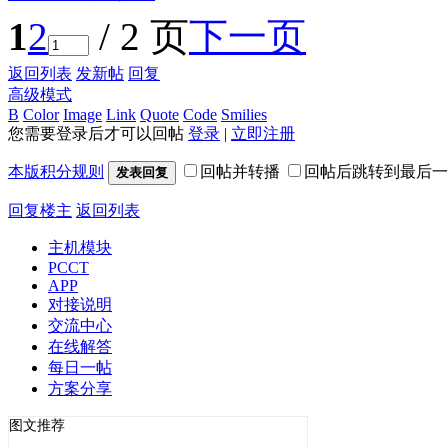
1
2
/ 2 页
下一页
返回列表
发新帖
回复
高级模式
B
Color
Image
Link
Quote
Code
Smilies
您需要登录后才可以回帖
登录
|
立即注册
本版积分规则
回帖并转播
回帖后跳转到最后一
发表回复
回复楼主
返回列表
主机模块
PCCT
APP
对接说明
交流中心
在线解答
每日一帖
方案分享
图文推荐