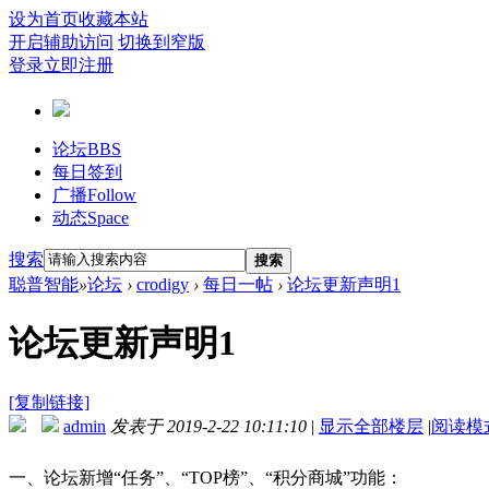
设为首页
收藏本站
开启辅助访问
切换到窄版
登录
立即注册
论坛
BBS
每日签到
广播
Follow
动态
Space
搜索
搜索
聪普智能
»
论坛
›
crodigy
›
每日一帖
›
论坛更新声明1
论坛更新声明1
[复制链接]
admin
发表于 2019-2-22 10:11:10
|
显示全部楼层
|
阅读模
一、论坛新增“任务”、“TOP榜”、“积分商城”功能：