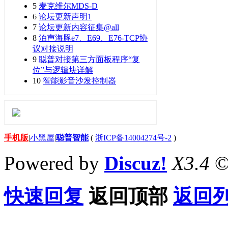
5
麦克维尔MDS-D
6
论坛更新声明1
7
论坛更新内容征集@all
8
泊声海豚e7、E69、E76-TCP协
议对接说明
9
聪普对接第三方面板程序“复
位”与逻辑块详解
10
智能影音沙发控制器
手机版
|
小黑屋
|
聪普智能
(
浙ICP备14004274号-2
)
Powered by
Discuz!
X3.4
©
快速回复
返回顶部
返回