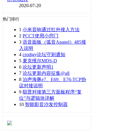
2020-07-20
热门排行
1
小米音响通过红外接入方法
2
PCCT使用小窍门
3
语音面板（弧音Apanel）485接
入说明
4
crodigy论坛守则通知
5
麦克维尔MDS-D
6
论坛更新声明1
7
论坛更新内容征集@all
8
泊声海豚e7、E69、E76-TCP协
议对接说明
9
聪普对接第三方面板程序“复
位”与逻辑块详解
10
智能影音沙发控制器