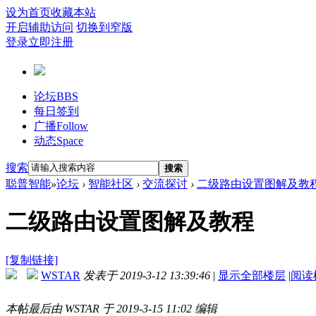
设为首页
收藏本站
开启辅助访问
切换到窄版
登录
立即注册
论坛
BBS
每日签到
广播
Follow
动态
Space
搜索
搜索
聪普智能
»
论坛
›
智能社区
›
交流探讨
›
二级路由设置图解及教
二级路由设置图解及教程
[复制链接]
WSTAR
发表于 2019-3-12 13:39:46
|
显示全部楼层
|
阅读
本帖最后由 WSTAR 于 2019-3-15 11:02 编辑