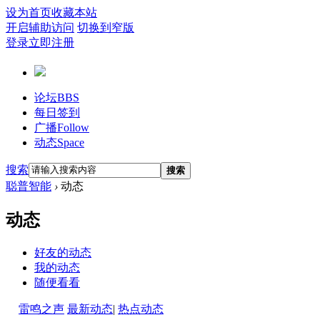
设为首页
收藏本站
开启辅助访问
切换到窄版
登录
立即注册
论坛
BBS
每日签到
广播
Follow
动态
Space
搜索
搜索
聪普智能
›
动态
动态
好友的动态
我的动态
随便看看
雷鸣之声
最新动态
|
热点动态